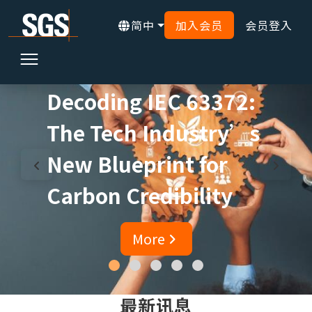
简中
加入会员
会员登入
Decoding IEC 63372:
The Tech Industry’s
New Blueprint for
Carbon Credibility
More
最新讯息