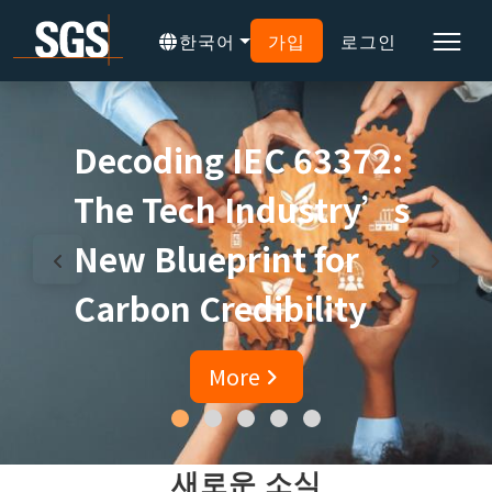
한국어
가입
로그인
Decoding IEC 63372:
The Tech Industry’s
New Blueprint for
Carbon Credibility
More
새로운 소식