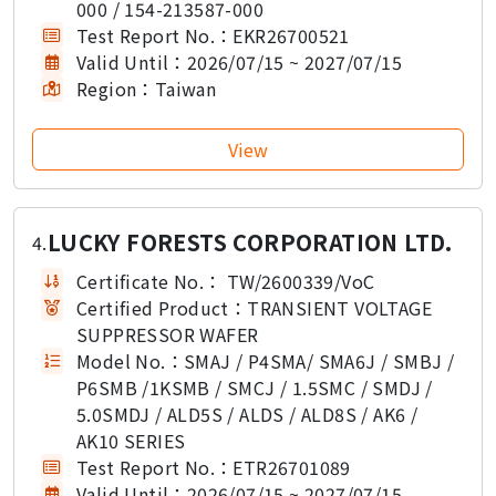
000 / 154-213587-000
Test Report No.：
EKR26700521
Valid Until：
2026/07/15 ~ 2027/07/15
Region：
Taiwan
LUCKY FORESTS CORPORATION LTD.
4.
Certificate No.：
TW/2600339/VoC
Certified Product：
TRANSIENT VOLTAGE
SUPPRESSOR WAFER
Model No.：
SMAJ / P4SMA/ SMA6J / SMBJ /
P6SMB /1KSMB / SMCJ / 1.5SMC / SMDJ /
5.0SMDJ / ALD5S / ALDS / ALD8S / AK6 /
AK10 SERIES
Test Report No.：
ETR26701089
Valid Until：
2026/07/15 ~ 2027/07/15