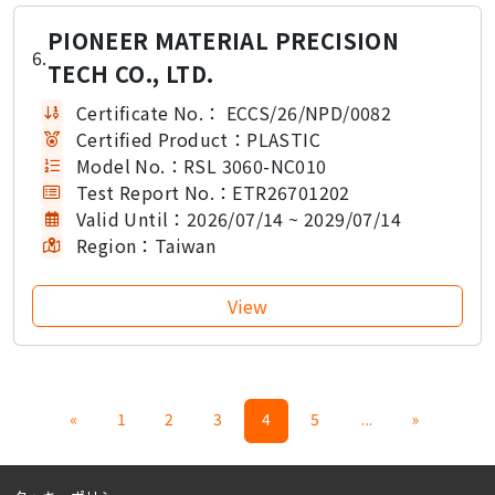
PIONEER MATERIAL PRECISION
6.
TECH CO., LTD.
Certificate No.：
ECCS/26/NPD/0082
Certified Product：
PLASTIC
Model No.：
RSL 3060-NC010
Test Report No.：
ETR26701202
Valid Until：
2026/07/14 ~ 2029/07/14
Region：
Taiwan
«
1
2
3
4
5
...
»