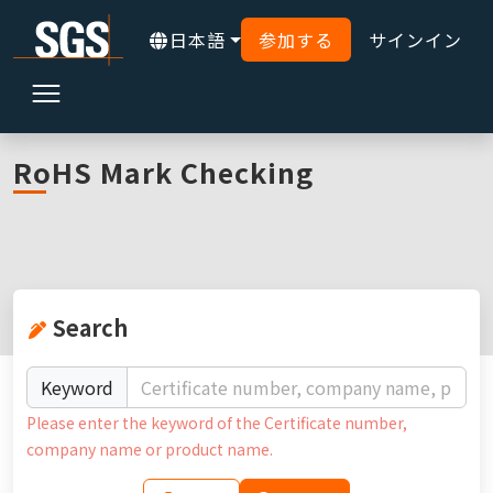
日本語
参加する
サインイン
ホーム
オンライチェック
RoHS Mark Certificate
RoHS Mark Checking
Search
Keyword
Please enter the keyword of the Certificate number,
company name or product name.