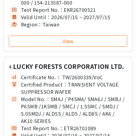
000 / 154-213587-000
Test Report No.：
EKR26700521
Valid Until：
2026/07/15 ~ 2027/07/15
Region：
Taiwan
LUCKY FORESTS CORPORATION LTD.
4.
Certificate No.：
TW/2600339/VoC
Certified Product：
TRANSIENT VOLTAGE
SUPPRESSOR WAFER
Model No.：
SMAJ / P4SMA/ SMA6J / SMBJ /
P6SMB /1KSMB / SMCJ / 1.5SMC / SMDJ /
5.0SMDJ / ALD5S / ALDS / ALD8S / AK6 /
AK10 SERIES
Test Report No.：
ETR26701089
Valid Until：
2026/07/15 ~ 2027/07/15