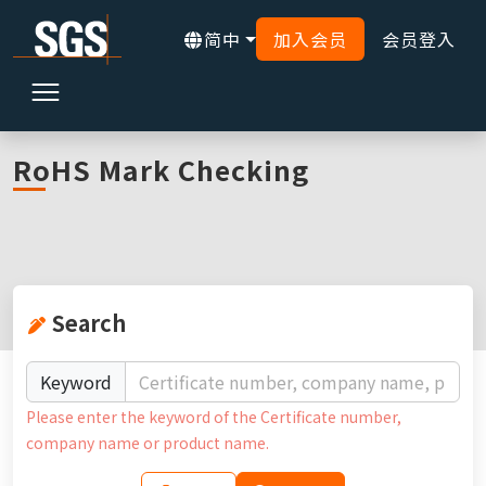
简中
加入会员
会员登入
主页
线上查询
RoHS Mark Certificate
RoHS Mark Checking
Search
Keyword
Please enter the keyword of the Certificate number,
company name or product name.