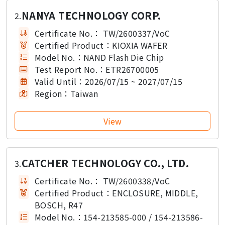
NANYA TECHNOLOGY CORP.
2.
Certificate No.：
TW/2600337/VoC
Certified Product：
KIOXIA WAFER
Model No.：
NAND Flash Die Chip
Test Report No.：
ETR26700005
Valid Until：
2026/07/15 ~ 2027/07/15
Region：
Taiwan
CATCHER TECHNOLOGY CO., LTD.
3.
Certificate No.：
TW/2600338/VoC
Certified Product：
ENCLOSURE, MIDDLE,
BOSCH, R47
Model No.：
154-213585-000 / 154-213586-