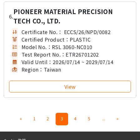
PIONEER MATERIAL PRECISION
6.
TECH CO., LTD.
Certificate No.：
ECCS/26/NPD/0082
Certified Product：
PLASTIC
Model No.：
RSL 3060-NC010
Test Report No.：
ETR26701202
Valid Until：
2026/07/14 ~ 2029/07/14
Region：
Taiwan
«
1
2
3
4
5
...
»