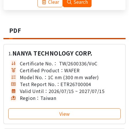
Clear
Search
PDF
NANYA TECHNOLOGY CORP.
1.
Certificate No.：
TW/2600336/VoC
Certified Product：
WAFER
Model No.：
1C nm (300 mm wafer)
Test Report No.：
ETR26700004
Valid Until：
2026/07/15 ~ 2027/07/15
Region：
Taiwan