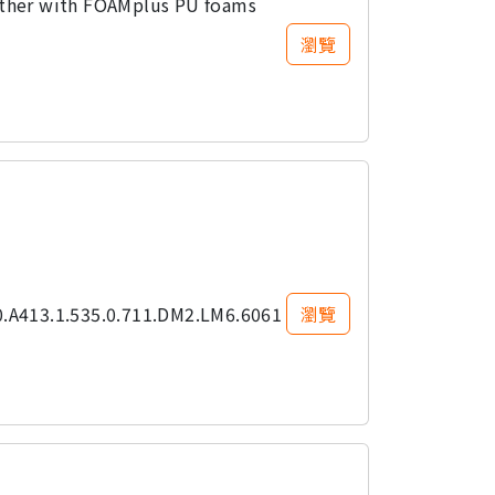
ether with FOAMplus PU foams
0.A413.1.535.0.711.DM2.LM6.6061