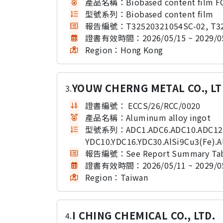
產品名稱：
Biobased content film F
型號系列：
Biobased content film
報告編號：
T32520321054SC-02, T3
證書有效時間：
2026/05/15 ~ 2029/0
Region：
Hong Kong
YOUW CHERNG METAL CO., LT
3.
證書編號：
ECCS/26/RCC/0020
產品名稱：
Aluminum alloy ingot
型號系列：
ADC1.ADC6.ADC10.ADC12
YDC10.YDC16.YDC30.AlSi9Cu3(Fe).Al
報告編號：
See Report Summary Ta
證書有效時間：
2026/05/11 ~ 2029/0
Region：
Taiwan
I CHING CHEMICAL CO., LTD.
4.