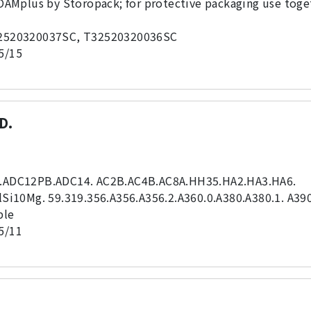
OAMplus by Storopack; for protective packaging use tog
2520320037SC, T32520320036SC
5/15
D.
.ADC12PB.ADC14. AC2B.AC4B.AC8A.HH35.HA2.HA3.HA6.
Si10Mg. 59.319.356.A356.A356.2.A360.0.A380.A380.1. A39
ble
5/11