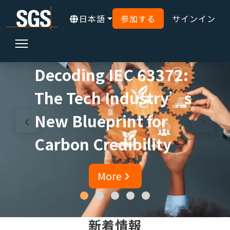
日本語
参加する
サインイン
Decoding IEC 63372:
The Tech Industry’s
New Blueprint for
Carbon Credibility
More
新着情報