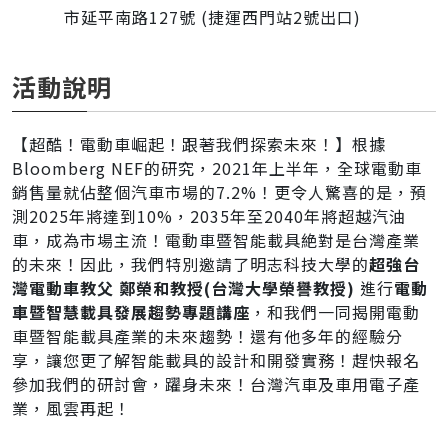
市延平南路127號 (捷運西門站2號出口)
活動說明
【超酷！電動車崛起！跟著我們探索未來！】根據
Bloomberg NEF的研究，2021年上半年，全球電動車
銷售量就佔整個汽車市場的7.2%！更令人驚喜的是，預
測2025年將達到10%，2035年至2040年將超越汽油
車，成為市場主流！電動車暨智能載具絶對是台灣產業
的未來！因此，我們特別邀請了明志科技大學的
超強台
灣電動車教父 鄭榮和教授(台灣大學榮譽教授)
進行
電動
車暨智慧載具發展趨勢專題講座
，和我們一同揭開電動
車暨智能載具產業的未來趨勢！還有他多年的經驗分
享，讓您更了解智能載具的設計和開發實務！趕快報名
參加我們的研討會，躍身未來！台灣汽車及車用電子產
業，風雲再起！