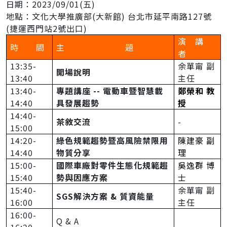
日期：2023/09/01(五)
地點：文化大學推廣部(大新館) 台北市延平南路127號
(捷運西門站2號出口)
演
講
時
間
主
題
者
13:35-
余單甯
副
開場說明
13:40
主任
13:40-
專題講座
--
電動車暨智慧載
鄭榮和
教
14:40
具發展趨勢
授
14:40-
茶敘交流
-
15:00
14:20-
綠色規範趨勢暨高風險禁限用
陳建豪
副
14:40
物質分享
理
15:00-
國際車廠對零件生態化規範趨
吳逸群
博
15:40
勢與因應方案
士
15:40-
余單甯
副
SGS
解決
方案
&
質資能量
16:00
主任
16:00-
Q & A
16:20