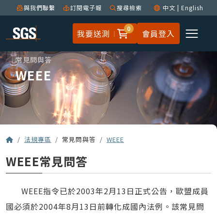
與我們聯繫
訂閱電子報
搜尋檢索
中文
|
English
0
我要送測
會員登入
常見問與答
WEEE
法規專區
常見問與答
WEEE
WEEE常見問答
WEEE指令已於2003年2月13日正式公告，歐盟成員
國必須於2004年8月13日前轉化成國內法例。該常見問