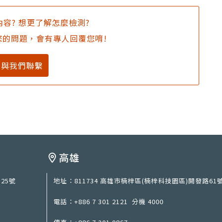
容? 想更了解怎麼檢測?
您的問題，會有專人回覆您唷!
與我們聯繫
高雄
25號
地址：
811734 高雄市楠梓區(楠梓科技園區)開發路61
電話：
+886 7 301 2121
分機 4000