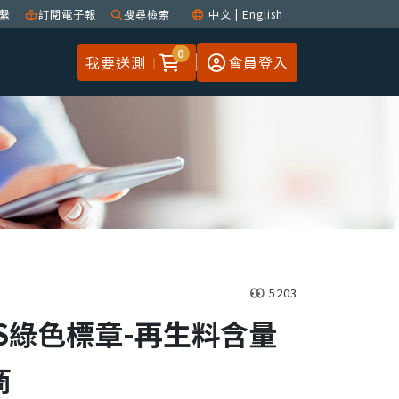
繫
訂閱電子報
搜尋檢索
中文
|
English
0
我要送測
會員登入
5203
S綠色標章-再生料含量
商