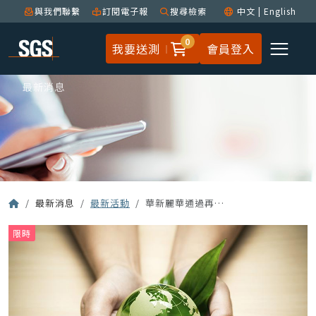
與我們聯繫
訂閱電子報
搜尋檢索
中文
|
English
0
我要送測
會員登入
最新消息
最新消息
最新活動
華新麗華通過再生材料含量驗證，達成銅線材綠色製造里程碑
限時