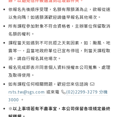
錄，以避免信件被過濾到垃圾郵件夾。
依報名先後順序受理，名額有限額滿為止，欲報從速
以免向隅！如遇額滿歡迎請儘早報名其他場次。
所有課程參加對象不符合資格者，主辦單位保留取消
名額的權利。
課程當天如遇到不可抗拒之天氣因素，如：颱風、地
震等…，且當地政府單位已宣布停班，則當天課程取
消，請自行報名其他場次。
報名完成即表示同意個人資料授權本公司蒐集、處理
及取得使用。
如有課程任何相關問題，歡迎您來信諮詢
rsts.tw@sgs.com
或來電
(02)2299-3279 分機
3000
。
※以上事項若有不盡事宜，本公司保留各項規定最終
解釋權。