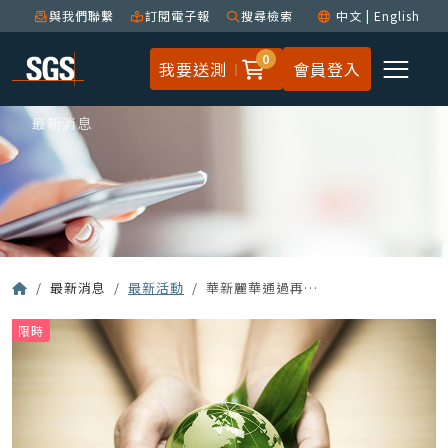
與我們聯繫
訂閱電子報
搜尋檢索
中文
|
English
0
我要送測
會員登入
最新消息
最新消息
最新活動
華新麗華通過再生材料含量驗證，達成銅線材綠色製造里程碑
限時