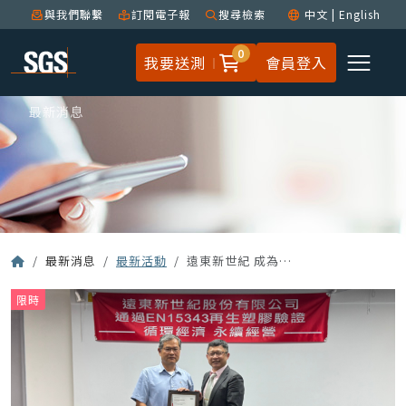
與我們聯繫
訂閱電子報
搜尋檢索
中文
|
English
0
我要送測
會員登入
最新消息
最新消息
最新活動
遠東新世紀 成為全台首家通過 SGS ENAC EN 15343 再生料含量驗證企業
限時