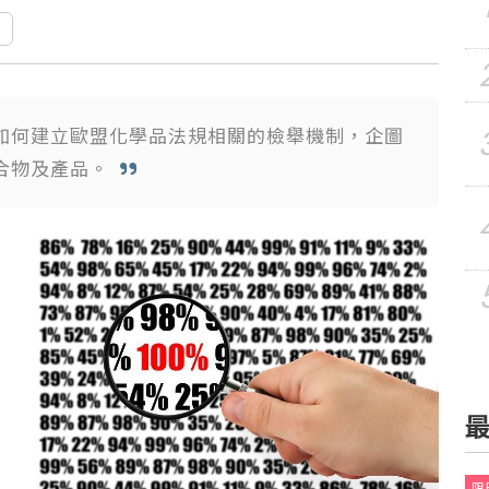
s
如何建立歐盟化學品法規相關的檢舉機制，企圖
合物及產品。
展
國
限時
限