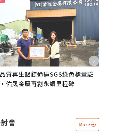
GS 正式獲准成為歐盟電池法規指定
威致鋼鐵通過S
告機構
料含量驗證，
研討會
More