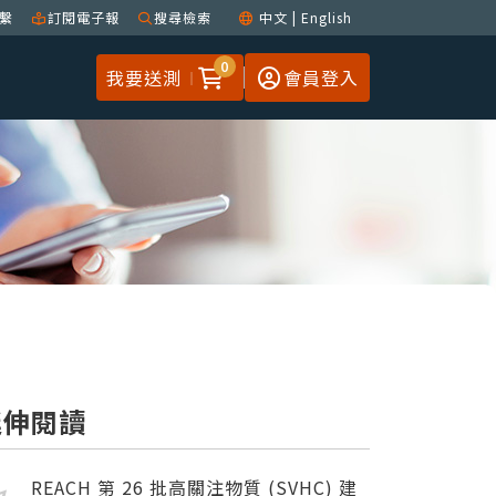
繫
訂閱電子報
搜尋檢索
中文
|
English
0
我要送測
會員登入
延伸閱讀
REACH 第 26 批高關注物質 (SVHC) 建