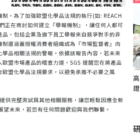
，為了加強歐盟化學品法規的執行(如: REACH
員們正在商討如何建立『舉報機制』，讓任何人都可
產品，包括企業及旗下員工舉報來自競爭對手的非
機制還涵蓋授權消費者組織成為『市場監督者』向
化學品相關法規的警報。依據該報告內容，若未來
歐盟市場產品的稽查力道，SGS 提醒您在將產品
合歐盟化學品法規要求，以避免承擔不必要之風
查驗服
高品質再生鋁錠通過SGS綠色標章驗
S
賴...
證，佑晟金屬再創永續里程碑
公
為您提供完整測試與其他相關服務，讓您輕鬆因應全新
手展望未來，若您有任何問題歡迎與我們聯繫。