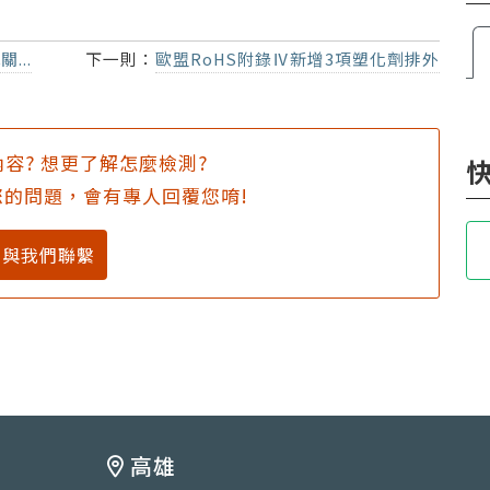
...
下一則：
歐盟RoHS附錄Ⅳ新增3項塑化劑排外
容? 想更了解怎麼檢測?
的問題，會有專人回覆您唷!
與我們聯繫
高雄