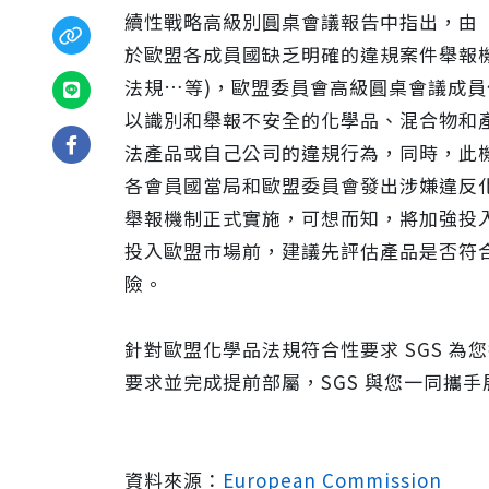
續性戰略高級別圓桌會議報告中指出，由
於歐盟各成員國缺乏明確的違規案件舉報機制
法規…等)，歐盟委員會高級圓桌會議成
以識別和舉報不安全的化學品、混合物和
法產品或自己公司的違規行為，同時，此
各會員國當局和歐盟委員會發出涉嫌違反
舉報機制正式實施，可想而知，將加強投入
投入歐盟市場前，建議先評估產品是否符
SGS 推動友善海洋標章第三方
險。
務，攜手企業與品牌業者建構可信
針對歐盟化學品法規符合性要求 SGS 
要求並完成提前部屬，SGS 與您一同攜
資料來源：
European Commission