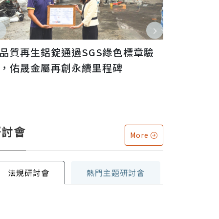
品質再生鋁錠通過SGS綠色標章驗
SGS 正
，佑晟金屬再創永續里程碑
公告機構
研討會
More
法規研討會
熱門主題研討會