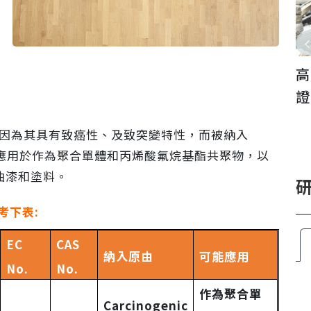
。
SGS 推動友善海洋標章第三方查驗服
高
務，攜手企業與品牌業者建構可信賴...
證
42-5)，因為其具有致癌性、及致突變特性，而被納入
主要應用於作為聚合單體和丙烯酸氟烷基酯共聚物，以
油漆和塗料。
考下表
:
EC
CAS
納入原由
可能應用
No.
No.
作為聚合單
Carcinogenic