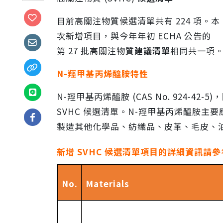
目前高關注物質候選清單共有
224
項。本
次新增項目，與今年年初
ECHA
公告的
第
27
批高關注物質
建議清單
相同共一項
N-
羥甲基丙烯醯胺特性
N-羥甲基丙烯醯胺 (CAS No. 924-
SVHC 候選清單。N-羥甲基丙烯醯胺
製造其他化學品、紡織品、皮革、毛皮、
新增
SVHC
候選清單項目的詳細資訊請參
No.
Materials