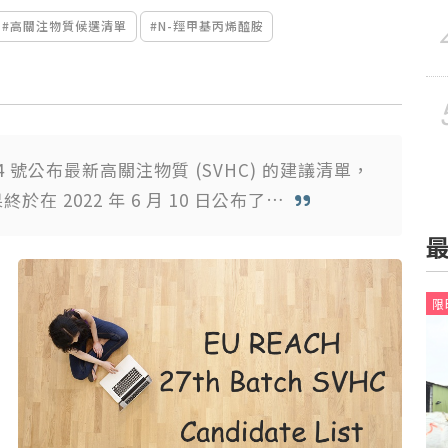
#高關注物質候選清單
#N-羥甲基丙烯醯胺
 月 4 號公布最新高關注物質 (SVHC) 的建議清單，
在 2022 年 6 月 10 日公布了…
限時
限