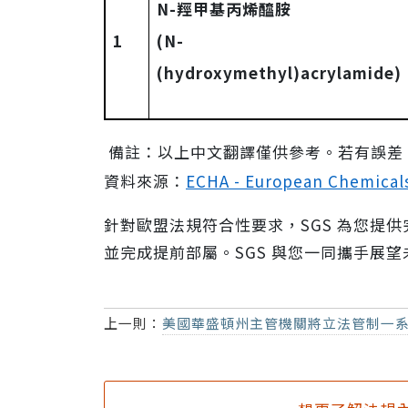
N-
羥甲基丙烯醯胺
1
(N-
(hydroxymethyl)acrylamide)
:
備註：
以上中文翻譯僅供參考。若有誤差
資料來源：
ECHA - European Chemical
針對
歐盟
法規符合性要求，
SGS
為您提供
並完成提前部屬。
SGS
與您一同攜手展望
上一則：
美國華盛頓州主管機關將立法管制一系列