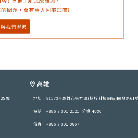
容? 想更了解怎麼檢測?
的問題，會有專人回覆您唷!
與我們聯繫
高雄
25號
地址：
811734 高雄市楠梓區(楠梓科技園區)開發路61
電話：
+886 7 301 2121
分機 4000
傳真：
+886 7 301 0867