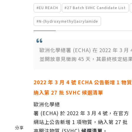
#EU REACH
#27 Batch SVHC Candidate List
#N-(hydroxymethyl)acrylamide
歐洲化學總署 (ECHA) 在 2022 年 3
並開放意見徵詢 45 天，其最終核定結果終於
2022 年 3 月 4 號 ECHA 公告新增 1 物質
納入第
27
批 SVHC 候選清單
歐洲化學總
署
(ECHA)
於
2022
年
3
月
4
號，在官方
網站上公告新增
1
項物質，納入第
27
批
分享
高關注物質
(SVHC)
候選清單
。