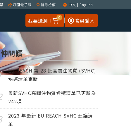
繫
訂閱電子報
搜尋檢索
中文
|
English
0
我要送測
會員登入
延伸閱讀
EU REACH 第 28 批高關注物質 (SVHC)
候選清單更新
最新SVHC高關注物質候選清單已更新為
242項
2023 年最新 EU REACH SVHC 建議清
單