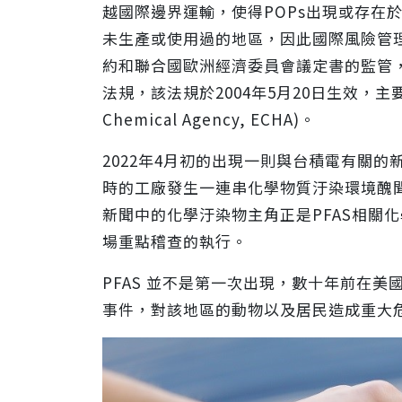
越國際邊界運輸，使得POPs出現或存在
未生產或使用過的地區，因此國際風險管理
約和聯合國歐洲經濟委員會議定書的監管，
法規，該法規於2004年5月20日生效，主要
Chemical Agency, ECHA)。
2022年4月初的出現一則與台積電有關
時的工廠發生一連串化學物質汙染環境醜聞
新聞中的化學汙染物主角正是PFAS相關化
SGS 推動友善海洋標章第三方
場重點稽查的執行。
務，攜手企業與品牌業者建構可信
PFAS 並不是第一次出現，數十年前在美
事件，對該地區的動物以及居民造成重大