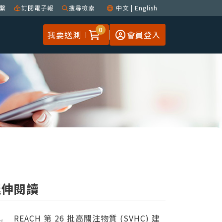
繫
訂閱電子報
搜尋檢索
中文
|
English
0
我要送測
會員登入
延伸閱讀
REACH 第 26 批高關注物質 (SVHC) 建