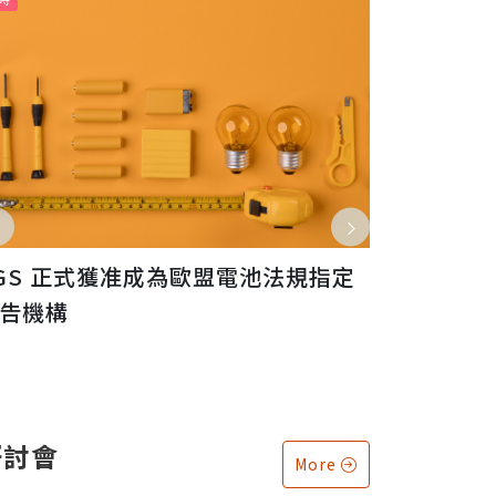
GS 正式獲准成為歐盟電池法規指定
威致鋼鐵通過S
告機構
料含量驗證，
研討會
More