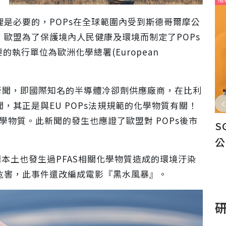
於
是必要的，POPs在全球範圍內受到斯德哥爾摩公
歐盟為了保護境內人民健康及環境而制定了POPs
的執行單位為歐洲化學總署(European
的新聞，即國際知名的半導體冷卻劑供應廠商，在比利
，其正是與EU POPs法規規範的化學物質有關！
學物質。此新聞的發生也應證了歐盟對 POPs後市
查驗服
高品質再生鋁錠通過SGS綠色標章驗
S
賴...
證，佑晟金屬再創永續里程碑
公
國本土也發生過PFAS相關化學物質造成的環境汙染
危害，此事件還改編成電影『黑水風暴』。