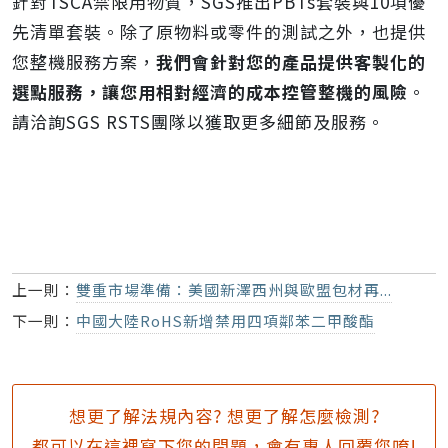
針對TSCA禁限用物質，SGS推出PBTs套裝與10項優
先清單套裝。除了原物料或零件的測試之外，也提供
您整機服務方案，
我們會針對您的產品提供客製化的
選點服務，讓您用相對經濟的成本控管整機的風險
。
請洽詢SGS RSTS團隊以獲取更多細節及服務。
上一則：
雙重市場準備：美國新澤西州與歐盟包材再...
下一則：
中國大陸RoHS新增禁用四項鄰苯二甲酸酯
想更了解法規內容? 想更了解怎麼檢測?
都可以在這裡寫下您的問題，會有專人回覆您唷!