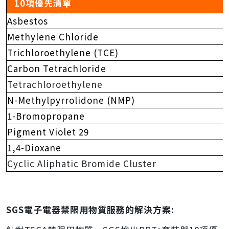
10項優先清單
Asbestos
Methylene Chloride
Trichloroethylene (TCE)
Carbon Tetrachloride
Tetrachloroethylene
N-Methylpyrrolidone (NMP)
1-Bromopropane
Pigment Violet 29
1,4-Dioxane
Cyclic Aliphatic Bromide Cluster
SGS電子電器禁限用物質服務的解決方案: