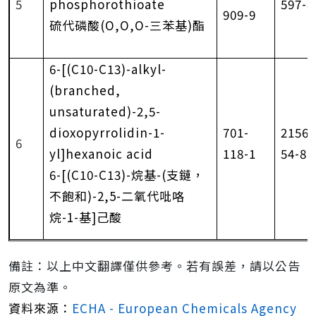
5
phosphorothioate
597-8
909-9
硫代磷酸
(O,O,O-
三苯基
)
酯
6-[(C10-C13)-alkyl-
(branched,
unsaturated)-2,5-
dioxopyrrolidin-1-
701-
21565
6
yl]hexanoic acid
118-1
54-8
6-[(C10-C13)-
烷基
-(
支鏈，
不飽和
)-2,5-
二氧代吡咯
烷
-1-
基
]
己酸
備註：以上中文翻譯僅供參考。若有誤差，請以公告
原文為準。
資料來源：
ECHA - European Chemicals Agency