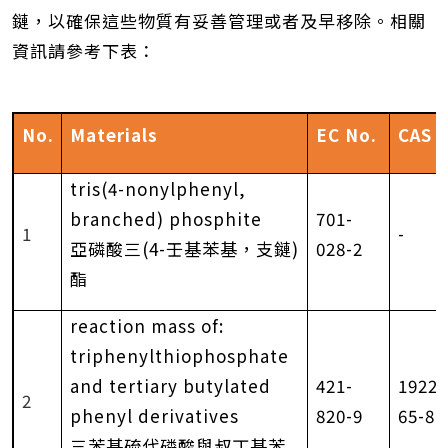
鏈，以確保這些物質有妥善管理或者及早移除。相關
資訊請參考下表：
No.
Materials
EC No.
CAS 
tris(4-nonylphenyl,
branched) phosphite
701-
1
-
亞磷酸三
(4-
壬基苯基，支鏈
)
028-2
酯
reaction mass of:
triphenylthiophosphate
and tertiary butylated
421-
19226
2
phenyl derivatives
820-9
65-8
三苯基硫代磷酸與叔丁基苯